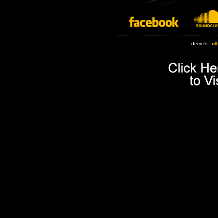
demo's :
ol